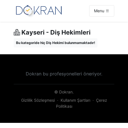
Menu
Kayseri - Diş Hekimleri
Bu kategoride hiç Diş Hekimi bulunmamaktadır!
Dokran bu profesyonelleri öneriyor.
© Dokran.
Gizlilik Sözleşmesi
·
Kullanım Şartları
·
Çerez
Politikası