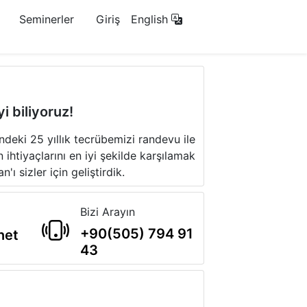
Seminerler
Giriş
English
yi biliyoruz!
ndeki 25 yıllık tecrübemizi randevu ile
n ihtiyaçlarını en iyi şekilde karşılamak
ı sizler için geliştirdik.
Bizi Arayın
+90(505) 794 91
net
43