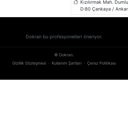
Kızılırmak Mah. Dumlu
D:80 Çankaya / Anka
Dokran bu profesyonelleri öneriyor.
© Dokran.
Gizlilik Sözleşmesi
·
Kullanım Şartları
·
Çerez Politikası