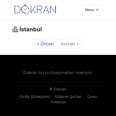
Menu
İstanbul
« Önceki
Sonraki »
Dokran bu profesyonelleri öneriyor.
© Dokran.
Gizlilik Sözleşmesi
·
Kullanım Şartları
·
Çerez
Politikası