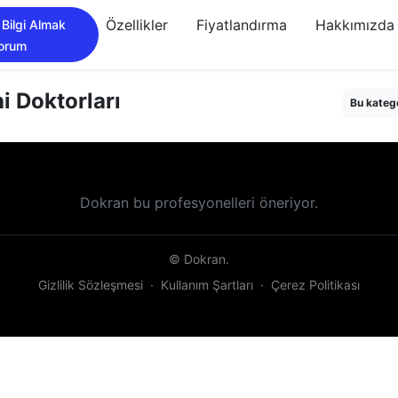
Özellikler
Fiyatlandırma
Hakkımızda
 Bilgi Almak
yorum
i Doktorları
Bu kateg
Dokran bu profesyonelleri öneriyor.
© Dokran.
Gizlilik Sözleşmesi
·
Kullanım Şartları
·
Çerez Politikası