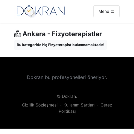
Menu
Ankara - Fizyoterapistler
Bu kategoride hiç Fizyoterapist bulunmamaktadır!
Dokran bu profesyonelleri öneriyor.
© Dokran.
Gizlilik Sözleşmesi
·
Kullanım Şartları
·
Çerez
Politikası